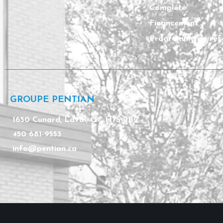
Complété
Financement
Programme de réf
GROUPE PENTIAN
1650 Cunard, Laval, QC H7S 2B2
450 681-9553
info@pentian.ca