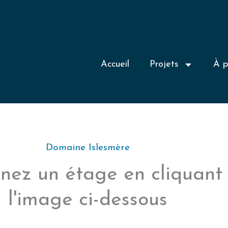
Accueil
Projets
À p
Domaine Islesmère
nnez un étage en cliquant 
l'image ci-dessous