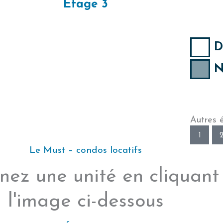
Étage 3
D
N
Autres 
1
Le Must – condos locatifs
nez une unité en cliquant
l'image ci-dessous