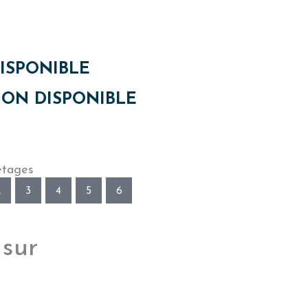
ISPONIBLE
ON DISPONIBLE
étages
2
3
4
5
6
 sur