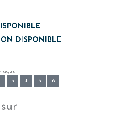
ISPONIBLE
ON DISPONIBLE
étages
2
3
4
5
6
 sur