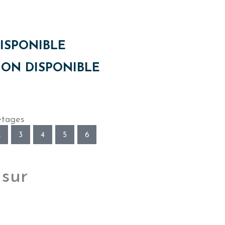
ISPONIBLE
ON DISPONIBLE
étages
2
3
4
5
6
 sur