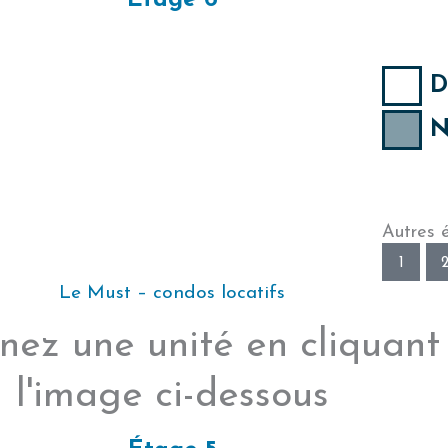
Étage 6
D
N
Autres 
1
Le Must – condos locatifs
nez une unité en cliquant
l'image ci-dessous