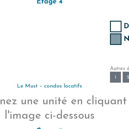
Étage 4
D
N
Autres 
1
Le Must – condos locatifs
nez une unité en cliquant
l'image ci-dessous