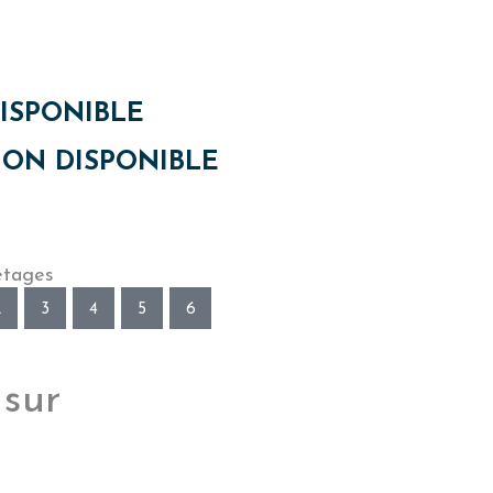
ISPONIBLE
ON DISPONIBLE
étages
2
3
4
5
6
 sur