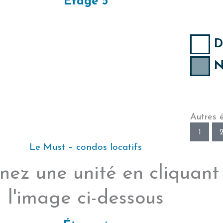
Étage 5
D
N
Autres 
1
Le Must – condos locatifs
nez une unité en cliquant
l'image ci-dessous