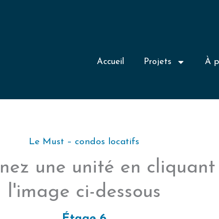
Accueil
Projets
À p
Le Must – condos locatifs
nez une unité en cliquant
l'image ci-dessous