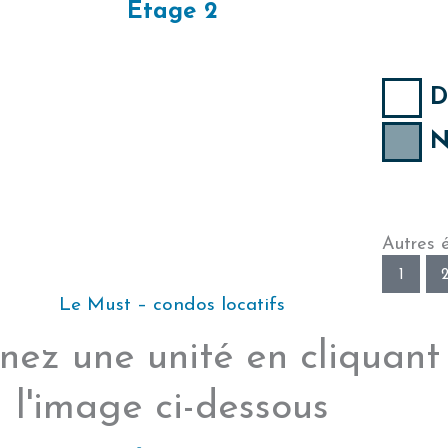
Étage 2
D
N
Autres 
1
Le Must – condos locatifs
nez une unité en cliquant
l'image ci-dessous