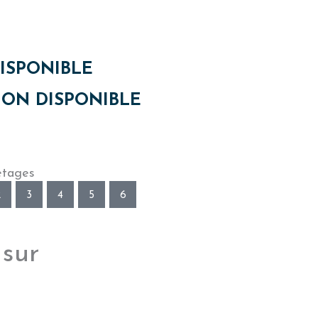
ISPONIBLE
ON DISPONIBLE
étages
2
3
4
5
6
 sur