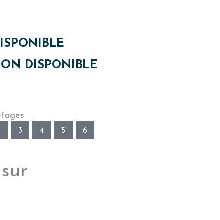
ISPONIBLE
ON DISPONIBLE
étages
2
3
4
5
6
 sur