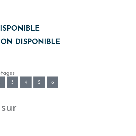
ISPONIBLE
ON DISPONIBLE
étages
2
3
4
5
6
 sur