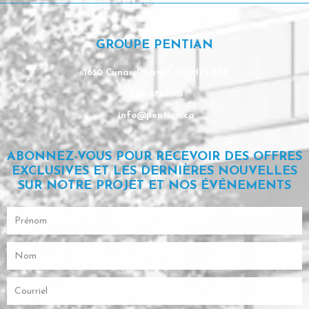
Linkedin
GROUPE PENTIAN
1650 Cunard, Laval, QC H7S 2B2
450 681-9553
info@pentian.ca
ABONNEZ-VOUS POUR RECEVOIR DES OFFRES
EXCLUSIVES ET LES DERNIÈRES NOUVELLES
SUR NOTRE PROJET ET NOS ÉVÉNEMENTS
Prénom
Nom
Courriel