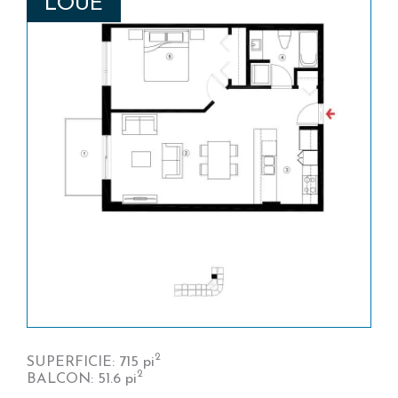
LOUÉ
2
SUPERFICIE: 715 pi
2
BALCON: 51.6 pi