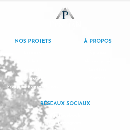
NOS PROJETS
À PROPOS
Location
À propos
Achat
Notre équipe
Complété
Carrières
Financement
Contact
Programme de références
RÉSEAUX SOCIAUX
Facebook
Instagram