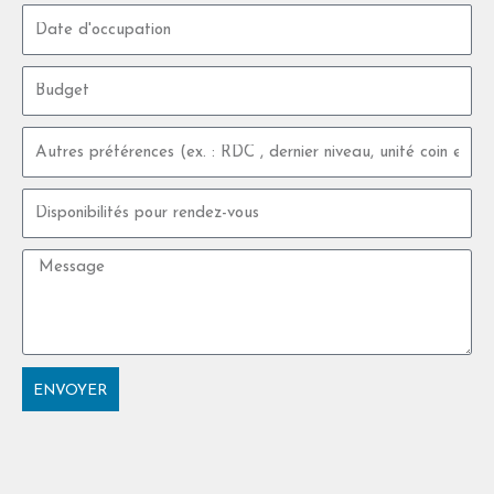
Date
d'occupation
Budget
Autres
préférences
(ex.
Disponibilités
:
pour
RDC
rendez-
,
Message
vous
dernier
niveau,
unité
coin
etc.)
ENVOYER
Alternative: