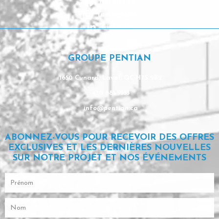
Facebook
Instagram
Linkedin
GROUPE PENTIAN
1650 Cunard, Laval, QC H7S 2B2
450 681-9553
info@pentian.ca
ABONNEZ-VOUS POUR RECEVOIR DES OFFRES
EXCLUSIVES ET LES DERNIÈRES NOUVELLES
SUR NOTRE PROJET ET NOS ÉVÉNEMENTS
Prénom
Nom