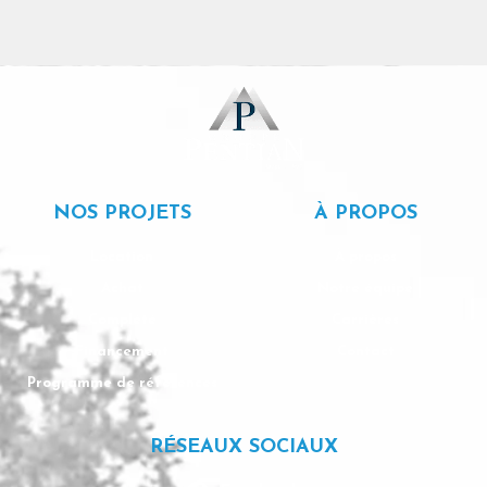
NOS PROJETS
À PROPOS
Location
À propos
Achat
Notre équipe
Complété
Carrières
Financement
Contact
Programme de références
RÉSEAUX SOCIAUX