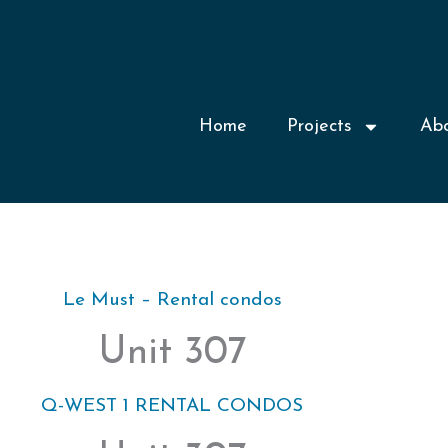
Home
Projects
Ab
Le Must – Rental condos
Unit 307
Q-WEST 1 RENTAL CONDOS