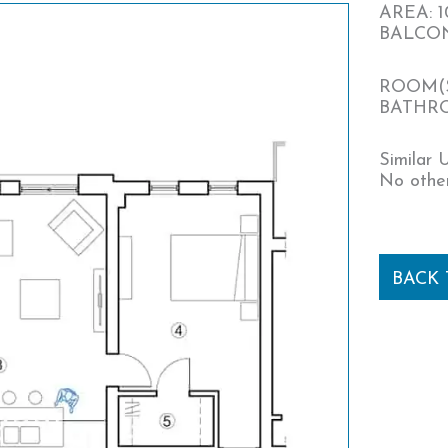
AREA: 1
BALCONY
ROOM(S
BATHRO
Similar U
No other
BACK