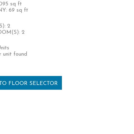
095 sq ft
: 69 sq ft
): 2
OM(S): 2
nits
 unit found
 TO FLOOR SELECTOR